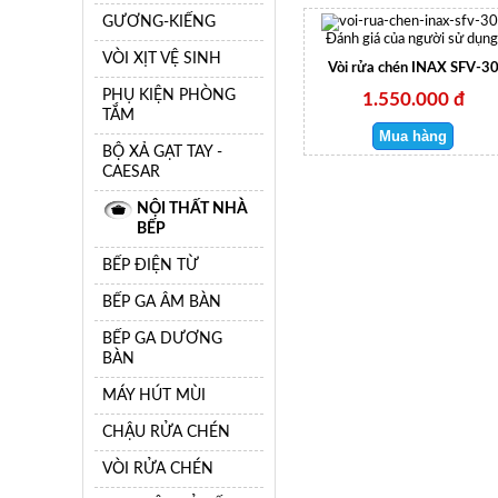
GƯƠNG-KIẾNG
Đánh giá của người sử dụng
VÒI XỊT VỆ SINH
Vòi rửa chén INAX SFV-3
PHỤ KIỆN PHÒNG
1.550.000 đ
TẮM
BỘ XẢ GẠT TAY -
CAESAR
NỘI THẤT NHÀ
BẾP
BẾP ĐIỆN TỪ
BẾP GA ÂM BÀN
BẾP GA DƯƠNG
BÀN
MÁY HÚT MÙI
CHẬU RỬA CHÉN
VÒI RỬA CHÉN