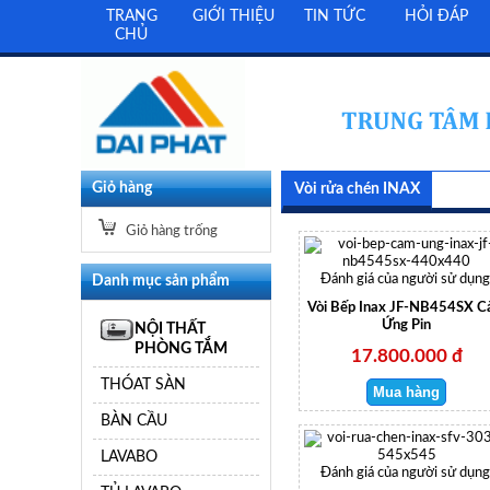
TRANG
GIỚI THIỆU
TIN TỨC
HỎI ĐÁP
CHỦ
Giỏ hàng
Vòi rửa chén INAX
Giỏ hàng trống
Danh mục sản phẩm
Đánh giá của người sử dụng
Vòi Bếp Inax JF-NB454SX 
Ứng Pin
NỘI THẤT
PHÒNG TẮM
17.800.000 đ
THÓAT SÀN
BÀN CẦU
LAVABO
Đánh giá của người sử dụng