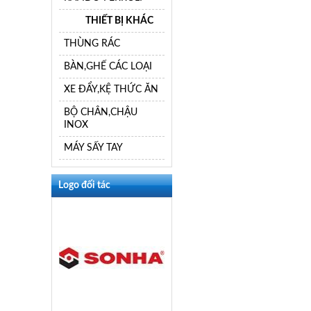
THIẾT BỊ KHÁC
THÙNG RÁC
BÀN,GHẾ CÁC LOẠI
XE ĐẨY,KỆ THỨC ĂN
BỘ CHÂN,CHẬU
INOX
MÁY SẤY TAY
Logo đối tác