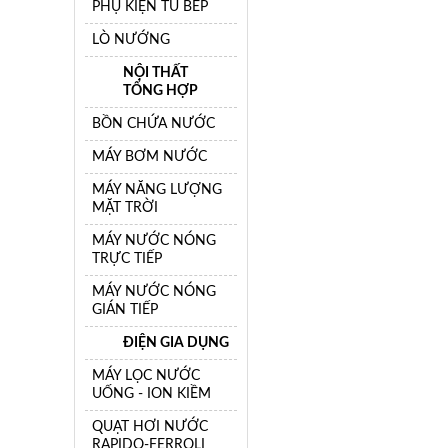
PHỤ KIỆN TỦ BẾP
LÒ NƯỚNG
NỘI THẤT
TỔNG HỢP
BỒN CHỨA NƯỚC
MÁY BƠM NƯỚC
MÁY NĂNG LƯỢNG
MẶT TRỜI
MÁY NƯỚC NÓNG
TRỰC TIẾP
MÁY NƯỚC NÓNG
GIÁN TIẾP
ĐIỆN GIA DỤNG
MÁY LỌC NƯỚC
UỐNG - ION KIỀM
QUẠT HƠI NƯỚC
RAPIDO-FERROLI