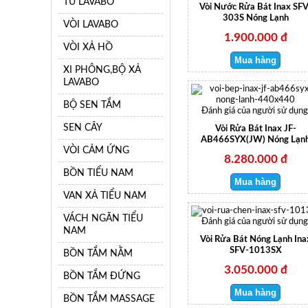
TỦ LAVABO
Vòi Nước Rửa Bát Inax SFV
303S Nóng Lạnh
VÒI LAVABO
1.900.000 đ
VÒI XẢ HỒ
XI PHÔNG,BỘ XẢ
LAVABO
BỘ SEN TẮM
Đánh giá của người sử dụng
SEN CÂY
Vòi Rửa Bát Inax JF-
AB466SYX(JW) Nóng Lạn
VÒI CẢM ỨNG
8.280.000 đ
BỒN TIỂU NAM
VAN XẢ TIỂU NAM
VÁCH NGĂN TIỂU
Đánh giá của người sử dụng
NAM
Vòi Rửa Bát Nóng Lạnh Ina
SFV-1013SX
BỒN TẮM NẰM
3.050.000 đ
BỒN TẮM ĐỨNG
BỒN TẮM MASSAGE