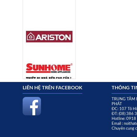
LIÊN HỆ TRÊN FACEBOOK
THÔNG TIN
TRUNG TÂM 
PHÁT
ĐC: 107 Tô Hi
ĐT: (08) 386 
Hotline: 091
Email : noith
Chuyên cung cấ