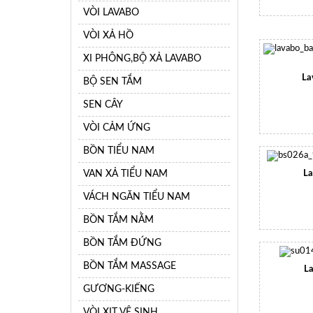
VÒI LAVABO
VÒI XẢ HỒ
XI PHÔNG,BỘ XẢ LAVABO
La
BỘ SEN TẮM
SEN CÂY
VÒI CẢM ỨNG
BỒN TIỂU NAM
VAN XẢ TIỂU NAM
La
VÁCH NGĂN TIỂU NAM
BỒN TẮM NẰM
BỒN TẮM ĐỨNG
BỒN TẮM MASSAGE
La
GƯƠNG-KIẾNG
VÒI XỊT VỆ SINH