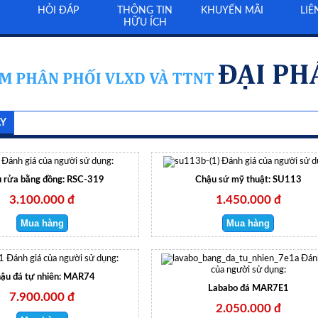
HỎI ĐÁP
THÔNG TIN
KHUYẾN MÃI
LIÊ
HỮU ÍCH
LY
Đánh giá của người sử dụng:
Đánh giá của người sử d
 rửa bằng đồng: RSC-319
Chậu sứ mỹ thuật: SU113
3.100.000 đ
1.450.000 đ
Đánh giá của người sử dụng:
Đán
của người sử dụng:
ậu đá tự nhiên: MAR74
Lababo đá MAR7E1
7.900.000 đ
2.050.000 đ