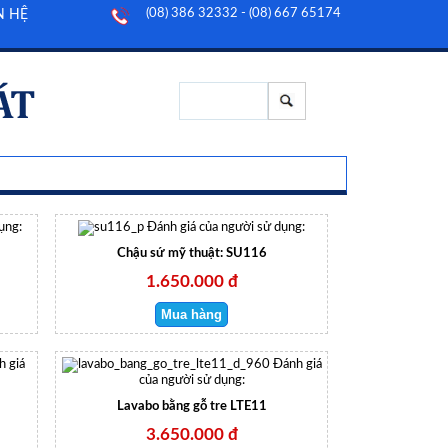
(08) 386 32332 - (08) 667 65174
N HỆ
ụng:
Đánh giá của người sử dụng:
Chậu sứ mỹ thuật: SU116
1.650.000 đ
h giá
Đánh giá
của người sử dụng:
Lavabo bằng gỗ tre LTE11
3.650.000 đ