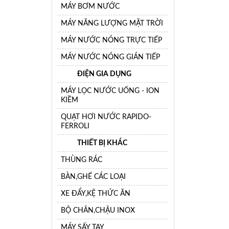
MÁY BƠM NƯỚC
MÁY NĂNG LƯỢNG MẶT TRỜI
MÁY NƯỚC NÓNG TRỰC TIẾP
MÁY NƯỚC NÓNG GIÁN TIẾP
ĐIỆN GIA DỤNG
MÁY LỌC NƯỚC UỐNG - ION
KIỀM
QUẠT HƠI NƯỚC RAPIDO-
FERROLI
THIẾT BỊ KHÁC
THÙNG RÁC
BÀN,GHẾ CÁC LOẠI
XE ĐẨY,KỆ THỨC ĂN
BỘ CHÂN,CHẬU INOX
MÁY SẤY TAY