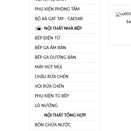
PHỤ KIỆN PHÒNG TẮM
BỘ XẢ GẠT TAY - CAESAR
La
NỘI THẤT NHÀ BẾP
BẾP ĐIỆN TỪ
BẾP GA ÂM BÀN
BẾP GA DƯƠNG BÀN
MÁY HÚT MÙI
CHẬU RỬA CHÉN
VÒI RỬA CHÉN
PHỤ KIỆN TỦ BẾP
LÒ NƯỚNG
NỘI THẤT TỔNG HỢP
BỒN CHỨA NƯỚC