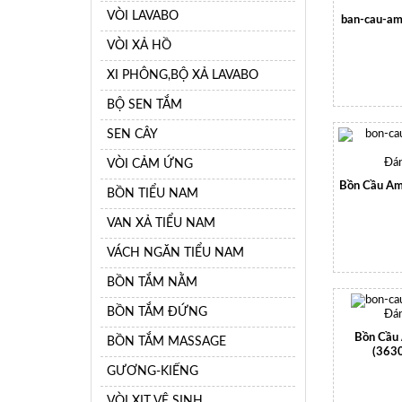
VÒI LAVABO
ban-cau-am
VÒI XẢ HỒ
XI PHÔNG,BỘ XẢ LAVABO
BỘ SEN TẮM
SEN CÂY
VÒI CẢM ỨNG
Đán
Bồn Cầu Am
BỒN TIỂU NAM
VAN XẢ TIỂU NAM
VÁCH NGĂN TIỂU NAM
BỒN TẮM NẰM
BỒN TẮM ĐỨNG
Đán
Bồn Cầu
BỒN TẮM MASSAGE
(363
GƯƠNG-KIẾNG
VÒI XỊT VỆ SINH