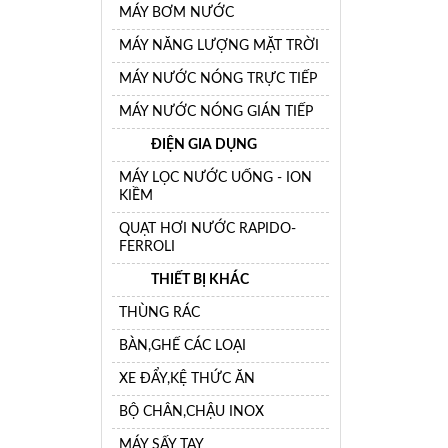
MÁY BƠM NƯỚC
MÁY NĂNG LƯỢNG MẶT TRỜI
MÁY NƯỚC NÓNG TRỰC TIẾP
MÁY NƯỚC NÓNG GIÁN TIẾP
ĐIỆN GIA DỤNG
MÁY LỌC NƯỚC UỐNG - ION
KIỀM
QUẠT HƠI NƯỚC RAPIDO-
FERROLI
THIẾT BỊ KHÁC
THÙNG RÁC
BÀN,GHẾ CÁC LOẠI
XE ĐẨY,KỆ THỨC ĂN
BỘ CHÂN,CHẬU INOX
MÁY SẤY TAY