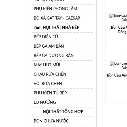
PHỤ KIỆN PHÒNG TẮM
BỘ XẢ GẠT TAY - CAESAR
Đán
NỘI THẤT NHÀ BẾP
Bồn Cầu 
Dòng 
BẾP ĐIỆN TỪ
BẾP GA ÂM BÀN
BẾP GA DƯƠNG BÀN
MÁY HÚT MÙI
Đán
CHẬU RỬA CHÉN
Bồn Cầu Am
VÒI RỬA CHÉN
PHỤ KIỆN TỦ BẾP
LÒ NƯỚNG
NỘI THẤT TỔNG HỢP
BỒN CHỨA NƯỚC