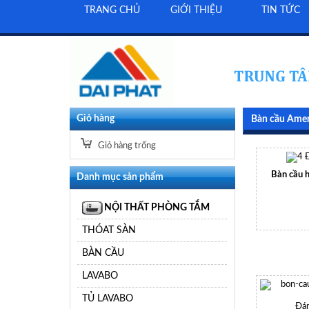
TRANG CHỦ
GIỚI THIỆU
TIN TỨC
Giỏ hàng
Bàn cầu Amer
Giỏ hàng trống
Đ
Bàn cầu 
Danh mục sản phẩm
NỘI THẤT PHÒNG TẮM
THÓAT SÀN
BÀN CẦU
LAVABO
TỦ LAVABO
Đán