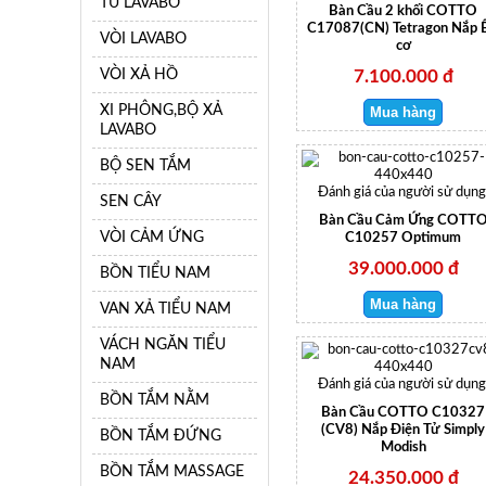
TỦ LAVABO
Bàn Cầu 2 khối COTTO
C17087(CN) Tetragon Nắp 
VÒI LAVABO
cơ
VÒI XẢ HỒ
7.100.000 đ
XI PHÔNG,BỘ XẢ
LAVABO
BỘ SEN TẮM
Đánh giá của người sử dụng
SEN CÂY
Bàn Cầu Cảm Ứng COTT
VÒI CẢM ỨNG
C10257 Optimum
39.000.000 đ
BỒN TIỂU NAM
VAN XẢ TIỂU NAM
VÁCH NGĂN TIỂU
NAM
Đánh giá của người sử dụng
BỒN TẮM NẰM
Bàn Cầu COTTO C10327
(CV8) Nắp Điện Tử Simply
BỒN TẮM ĐỨNG
Modish
BỒN TẮM MASSAGE
24.350.000 đ