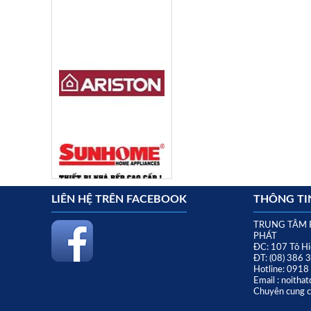
LIÊN HỆ TRÊN FACEBOOK
THÔNG TIN
TRUNG TÂM 
PHÁT
ĐC: 107 Tô Hi
ĐT: (08) 386 
Hotline: 091
Email : noith
Chuyên cung cấ