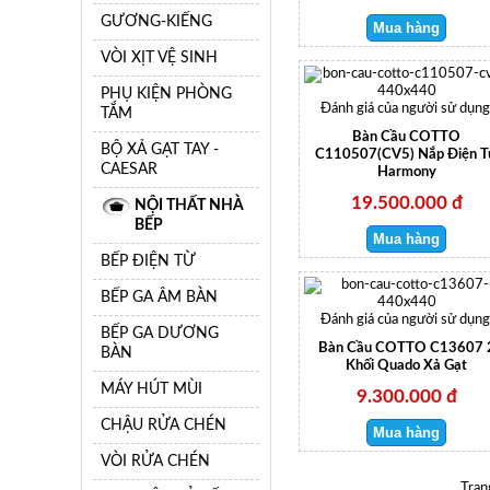
GƯƠNG-KIẾNG
VÒI XỊT VỆ SINH
PHỤ KIỆN PHÒNG
Đánh giá của người sử dụng
TẮM
Bàn Cầu COTTO
BỘ XẢ GẠT TAY -
C110507(CV5) Nắp Điện 
CAESAR
Harmony
19.500.000 đ
NỘI THẤT NHÀ
BẾP
BẾP ĐIỆN TỪ
BẾP GA ÂM BÀN
Đánh giá của người sử dụng
BẾP GA DƯƠNG
Bàn Cầu COTTO C13607 
BÀN
Khối Quado Xả Gạt
MÁY HÚT MÙI
9.300.000 đ
CHẬU RỬA CHÉN
VÒI RỬA CHÉN
Tran