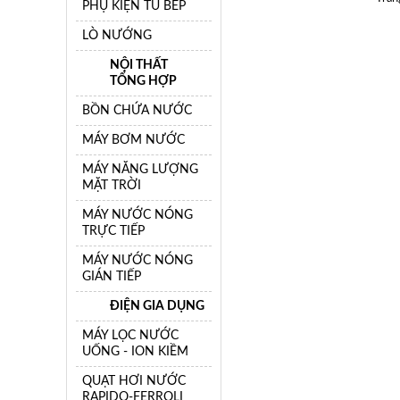
PHỤ KIỆN TỦ BẾP
LÒ NƯỚNG
NỘI THẤT
TỔNG HỢP
BỒN CHỨA NƯỚC
MÁY BƠM NƯỚC
MÁY NĂNG LƯỢNG
MẶT TRỜI
MÁY NƯỚC NÓNG
TRỰC TIẾP
MÁY NƯỚC NÓNG
GIÁN TIẾP
ĐIỆN GIA DỤNG
MÁY LỌC NƯỚC
UỐNG - ION KIỀM
QUẠT HƠI NƯỚC
RAPIDO-FERROLI