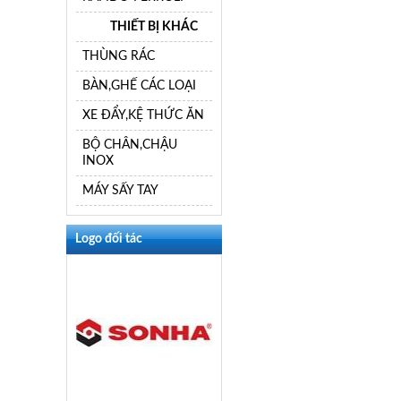
THIẾT BỊ KHÁC
THÙNG RÁC
BÀN,GHẾ CÁC LOẠI
XE ĐẨY,KỆ THỨC ĂN
BỘ CHÂN,CHẬU
INOX
MÁY SẤY TAY
Logo đối tác