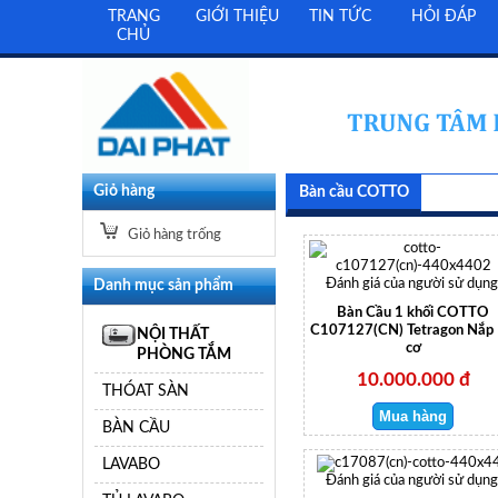
TRANG
GIỚI THIỆU
TIN TỨC
HỎI ĐÁP
CHỦ
Giỏ hàng
Bàn cầu COTTO
Giỏ hàng trống
Danh mục sản phẩm
Đánh giá của người sử dụng
Bàn Cầu 1 khối COTTO
C107127(CN) Tetragon Nắp
NỘI THẤT
cơ
PHÒNG TẮM
10.000.000 đ
THÓAT SÀN
BÀN CẦU
LAVABO
Đánh giá của người sử dụng