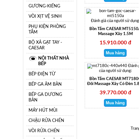
GƯƠNG-KIẾNG
VÒI XỊT VỆ SINH
Đánh giá của người sử dụng
PHỤ KIỆN PHÒNG
Bồn Tắm CAESAR MT5150
TẮM
Massage Xây 1.5M
BỘ XẢ GẠT TAY -
15.910.000 đ
CAESAR
NỘI THẤT NHÀ
BẾP
Đánh 
của người sử dụng:
BẾP ĐIỆN TỪ
Bồn Tắm CAESAR MT7180
BẾP GA ÂM BÀN
Đôi Massage Xây Có Đèn 1
39.770.000 đ
BẾP GA DƯƠNG
BÀN
MÁY HÚT MÙI
CHẬU RỬA CHÉN
Tran
VÒI RỬA CHÉN