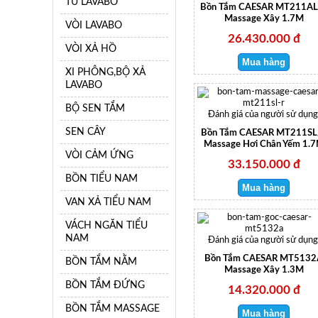
TỦ LAVABO
Bồn Tắm CAESAR MT211AL
Massage Xây 1.7M
VÒI LAVABO
26.430.000 đ
VÒI XẢ HỒ
XI PHÔNG,BỘ XẢ
LAVABO
BỘ SEN TẮM
Đánh giá của người sử dụng
SEN CÂY
Bồn Tắm CAESAR MT211SL
Massage Hơi Chân Yếm 1.
VÒI CẢM ỨNG
33.150.000 đ
BỒN TIỂU NAM
VAN XẢ TIỂU NAM
VÁCH NGĂN TIỂU
NAM
Đánh giá của người sử dụng
Bồn Tắm CAESAR MT5132
BỒN TẮM NẰM
Massage Xây 1.3M
BỒN TẮM ĐỨNG
14.320.000 đ
BỒN TẮM MASSAGE