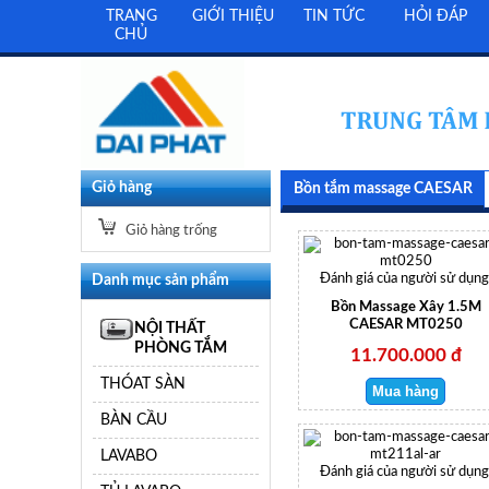
TRANG
GIỚI THIỆU
TIN TỨC
HỎI ĐÁP
CHỦ
Giỏ hàng
Bồn tắm massage CAESAR
Giỏ hàng trống
Danh mục sản phẩm
Đánh giá của người sử dụng
Bồn Massage Xây 1.5M
CAESAR MT0250
NỘI THẤT
PHÒNG TẮM
11.700.000 đ
THÓAT SÀN
BÀN CẦU
LAVABO
Đánh giá của người sử dụng