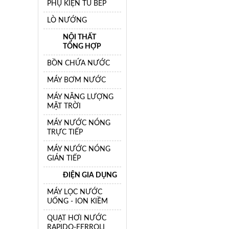
PHỤ KIỆN TỦ BẾP
LÒ NƯỚNG
NỘI THẤT
TỔNG HỢP
BỒN CHỨA NƯỚC
MÁY BƠM NƯỚC
MÁY NĂNG LƯỢNG
MẶT TRỜI
MÁY NƯỚC NÓNG
TRỰC TIẾP
MÁY NƯỚC NÓNG
GIÁN TIẾP
ĐIỆN GIA DỤNG
MÁY LỌC NƯỚC
UỐNG - ION KIỀM
QUẠT HƠI NƯỚC
RAPIDO-FERROLI