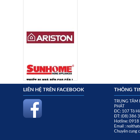
LIÊN HỆ TRÊN FACEBOOK
THÔNG TIN
TRUNG TÂM 
PHÁT
ĐC: 107 Tô Hi
ĐT: (08) 386 
Hotline: 091
Email : noith
Chuyên cung cấ