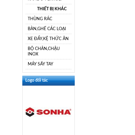
THIẾT BỊ KHÁC
THÙNG RÁC
BÀN,GHẾ CÁC LOẠI
XE ĐẨY,KỆ THỨC ĂN
BỘ CHÂN,CHẬU
INOX
MÁY SẤY TAY
Logo đối tác