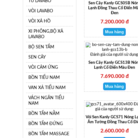
TỦ LAVABO
Sen Cây Kanly GCS05B Nó
Lạnh Đồng Thau Cổ Điển M
VÒI LAVABO
Đen
VÒI XẢ HỒ
7.200.000 đ
XI PHÔNG,BỘ XẢ
LAVABO
BỘ SEN TẮM
Đánh giá của người sử dụng
SEN CÂY
Sen Cây Kanly GCS13B Nó
VÒI CẢM ỨNG
Lạnh Cổ Điển Màu Đen
7.690.000 đ
BỒN TIỂU NAM
VAN XẢ TIỂU NAM
VÁCH NGĂN TIỂU
NAM
Đ
giá của người sử dụng:
BỒN TẮM NẰM
Vòi Sen Kanly GCS71 Nóng L
Âm Tường Đồng Thau Cổ Đi
BỒN TẮM ĐỨNG
2.600.000 đ
BỒN TẮM MASSAGE