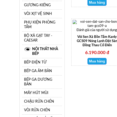
GƯƠNG-KIẾNG
VÒI XỊT VỆ SINH
PHỤ KIỆN PHÒNG
TẮM
Đánh giá của người sử dụng
BỘ XẢ GẠT TAY -
Vòi Sen Xả Bồn Tắm Kanly
CAESAR
GCS09 Nóng Lạnh Đặt Sà
Đồng Thau Cổ Điển
NỘI THẤT NHÀ
6.190.000 đ
BẾP
BẾP ĐIỆN TỪ
BẾP GA ÂM BÀN
BẾP GA DƯƠNG
BÀN
MÁY HÚT MÙI
CHẬU RỬA CHÉN
VÒI RỬA CHÉN