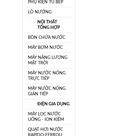
PHỤ KIỆN TỦ BẾP
LÒ NƯỚNG
NỘI THẤT
TỔNG HỢP
BỒN CHỨA NƯỚC
MÁY BƠM NƯỚC
MÁY NĂNG LƯỢNG
MẶT TRỜI
MÁY NƯỚC NÓNG
TRỰC TIẾP
MÁY NƯỚC NÓNG
GIÁN TIẾP
ĐIỆN GIA DỤNG
MÁY LỌC NƯỚC
UỐNG - ION KIỀM
QUẠT HƠI NƯỚC
RAPIDO-FERROLI