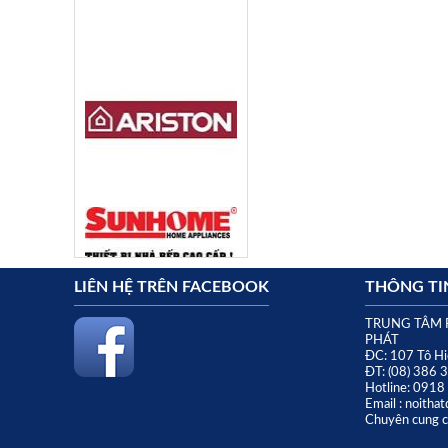
LIÊN HỆ TRÊN FACEBOOK
THÔNG TIN
TRUNG TÂM 
PHÁT
ĐC: 107 Tô Hi
ĐT: (08) 386 
Hotline: 091
Email : noith
Chuyên cung cấ