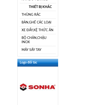
THIẾT BỊ KHÁC
THÙNG RÁC
BÀN,GHẾ CÁC LOẠI
XE ĐẨY,KỆ THỨC ĂN
BỘ CHÂN,CHẬU
INOX
MÁY SẤY TAY
Logo đối tác