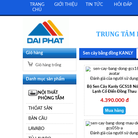
TRANG
GIỚI THIỆU
TIN TỨC
HỎI ĐÁP
CHỦ
Giỏ hàng
Sen cây bằng đồng KANLY
Giỏ hàng trống
Danh mục sản phẩm
Đánh giá của người sử dụng
Bộ Sen Cây Kanly GCS18 N
Lạnh Cổ Điển Đồng Thau
NỘI THẤT
PHÒNG TẮM
4.390.000 đ
THÓAT SÀN
BÀN CẦU
LAVABO
Đánh giá của người sử dụng