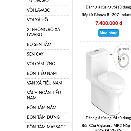
TỦ LAVABO
Đánh giá của người sử dụng
VÒI LAVABO
Bếp từ Binova BI-207-Induct
VÒI XẢ HỒ
7.400.000 đ
XI PHÔNG,BỘ XẢ
LAVABO
BỘ SEN TẮM
SEN CÂY
VÒI CẢM ỨNG
BỒN TIỂU NAM
VAN XẢ TIỂU NAM
VÁCH NGĂN TIỂU
NAM
BỒN TẮM NẰM
BỒN TẮM ĐỨNG
Đánh giá của người sử dụng
Bồn Cầu Viglacera MK2 Nắp
BỒN TẮM MASSAGE
+ Vòi Xịt VG826