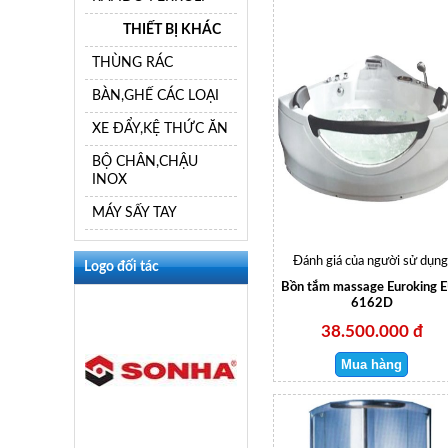
THIẾT BỊ KHÁC
THÙNG RÁC
BÀN,GHẾ CÁC LOẠI
XE ĐẨY,KỆ THỨC ĂN
BỘ CHÂN,CHẬU
INOX
MÁY SẤY TAY
Đánh giá của người sử dụng
Logo đối tác
Bồn tắm massage Euroking 
6162D
38.500.000 đ