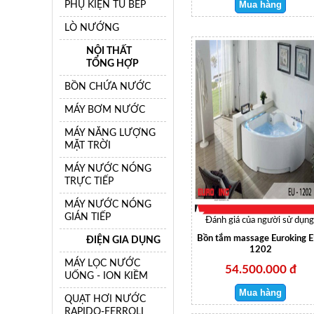
PHỤ KIỆN TỦ BẾP
LÒ NƯỚNG
NỘI THẤT
TỔNG HỢP
BỒN CHỨA NƯỚC
MÁY BƠM NƯỚC
MÁY NĂNG LƯỢNG
MẶT TRỜI
MÁY NƯỚC NÓNG
TRỰC TIẾP
MÁY NƯỚC NÓNG
GIÁN TIẾP
Đánh giá của người sử dụng
Bồn tắm massage Euroking 
ĐIỆN GIA DỤNG
1202
MÁY LỌC NƯỚC
54.500.000 đ
UỐNG - ION KIỀM
QUẠT HƠI NƯỚC
RAPIDO-FERROLI