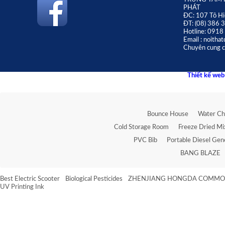
PHÁT
ĐC: 107 Tô Hi
ĐT: (08) 386 
Hotline: 091
Email : noith
Chuyên cung cấ
Thiết kế we
Bounce House
Water Chi
Cold Storage Room
Freeze Dried Mi
PVC Bib
Portable Diesel Gen
BANG BLAZE
Best Electric Scooter
Biological Pesticides
ZHENJIANG HONGDA COMMOD
UV Printing Ink