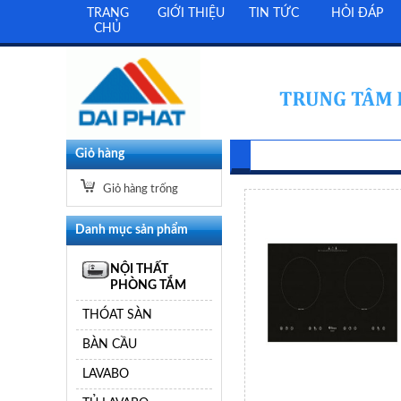
TRANG
GIỚI THIỆU
TIN TỨC
HỎI ĐÁP
CHỦ
Giỏ hàng
Giỏ hàng trống
Danh mục sản phẩm
NỘI THẤT
PHÒNG TẮM
THÓAT SÀN
BÀN CẦU
LAVABO