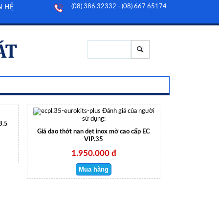
(08) 386 32332 - (08) 667 65174
N HỆ
Đánh giá của người
sử dụng:
3.5
Giá dao thớt nan dẹt inox mờ cao cấp EC
VIP.35
1.950.000 đ