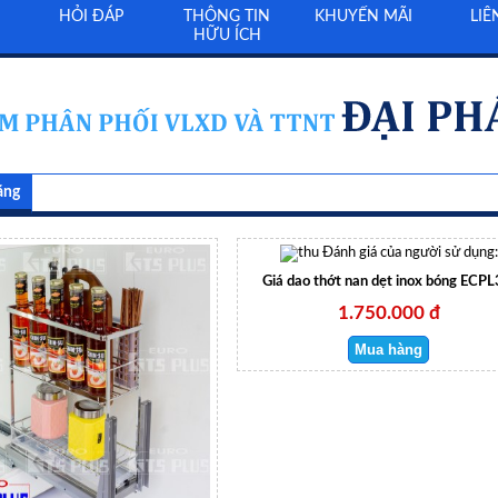
HỎI ĐÁP
THÔNG TIN
KHUYẾN MÃI
LIÊ
HỮU ÍCH
năng
Đánh giá của người sử dụng:
Giá dao thớt nan dẹt inox bóng ECPL
1.750.000 đ