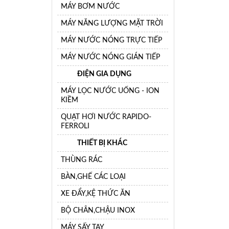
MÁY BƠM NƯỚC
MÁY NĂNG LƯỢNG MẶT TRỜI
MÁY NƯỚC NÓNG TRỰC TIẾP
MÁY NƯỚC NÓNG GIÁN TIẾP
ĐIỆN GIA DỤNG
MÁY LỌC NƯỚC UỐNG - ION
KIỀM
QUẠT HƠI NƯỚC RAPIDO-
FERROLI
THIẾT BỊ KHÁC
THÙNG RÁC
BÀN,GHẾ CÁC LOẠI
XE ĐẨY,KỆ THỨC ĂN
BỘ CHÂN,CHẬU INOX
MÁY SẤY TAY