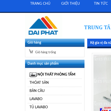
TRANG CHỦ
GIỚI THIỆU
TIN TỨC
Giỏ hàng
Kệ gia vị đa 
Giỏ hàng trống
Danh mục sản phẩm
NỘI THẤT PHÒNG TẮM
THÓAT SÀN
BÀN CẦU
LAVABO
TỦ LAVABO