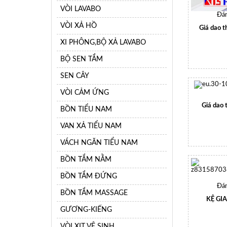
VÒI LAVABO
Đán
VÒI XẢ HỒ
Giá dao t
XI PHÔNG,BỘ XẢ LAVABO
BỘ SEN TẮM
SEN CÂY
VÒI CẢM ỨNG
Giá dao 
BỒN TIỂU NAM
VAN XẢ TIỂU NAM
VÁCH NGĂN TIỂU NAM
BỒN TẮM NẰM
BỒN TẮM ĐỨNG
Đán
BỒN TẮM MASSAGE
KỆ GIA
GƯƠNG-KIẾNG
VÒI XỊT VỆ SINH