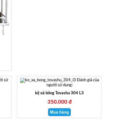
ời sử
Đánh giá của
người sử dụng:
kệ xà bông Tovashu 304 L3
350.000 đ