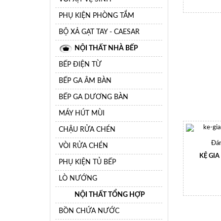
PHỤ KIỆN PHÒNG TẮM
BỘ XẢ GẠT TAY - CAESAR
NỘI THẤT NHÀ BẾP
BẾP ĐIỆN TỪ
BẾP GA ÂM BÀN
BẾP GA DƯƠNG BÀN
MÁY HÚT MÙI
CHẬU RỬA CHÉN
Đán
VÒI RỬA CHÉN
KỆ GIA
PHỤ KIỆN TỦ BẾP
LÒ NƯỚNG
NỘI THẤT TỔNG HỢP
BỒN CHỨA NƯỚC