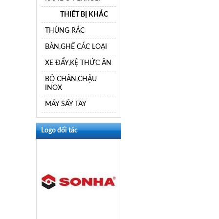
THIẾT BỊ KHÁC
THÙNG RÁC
BÀN,GHẾ CÁC LOẠI
XE ĐẨY,KỆ THỨC ĂN
BỘ CHÂN,CHẬU
INOX
MÁY SẤY TAY
Logo đối tác