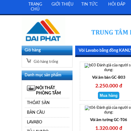
TRANG
GIỚI THIỆU
TIN TỨC
HỎI ĐÁP
CHỦ
Giỏ hàng
Vòi Lavabo bằng đồng KANL
Giỏ hàng trống
Đánh giá của người 
dụng:
Danh mục sản phẩm
Vòi âm bàn GC-B03
2.250.000 đ
NỘI THẤT
PHÒNG TẮM
THÓAT SÀN
Đánh giá của người s
BÀN CẦU
dụng:
Vòi âm tường GC-T06
LAVABO
1.320.000 đ