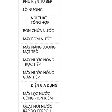
PHỤ KIỆN TỦ BẾP
LÒ NƯỚNG
NỘI THẤT
TỔNG HỢP
BỒN CHỨA NƯỚC
MÁY BƠM NƯỚC
MÁY NĂNG LƯỢNG
MẶT TRỜI
MÁY NƯỚC NÓNG
TRỰC TIẾP
MÁY NƯỚC NÓNG
GIÁN TIẾP
ĐIỆN GIA DỤNG
MÁY LỌC NƯỚC
UỐNG - ION KIỀM
QUẠT HƠI NƯỚC
RAPIDO-FERROLI