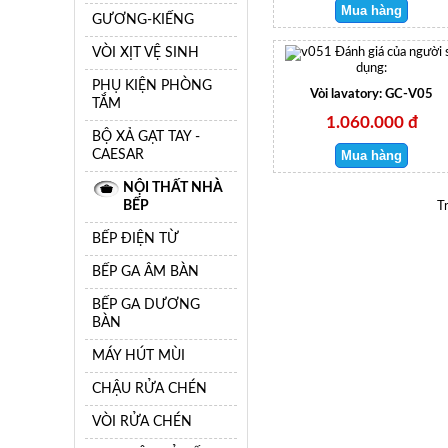
GƯƠNG-KIẾNG
VÒI XỊT VỆ SINH
Đánh giá của người 
dụng:
PHỤ KIỆN PHÒNG
Vòi lavatory: GC-V05
TẮM
1.060.000 đ
BỘ XẢ GẠT TAY -
CAESAR
NỘI THẤT NHÀ
BẾP
T
BẾP ĐIỆN TỪ
BẾP GA ÂM BÀN
BẾP GA DƯƠNG
BÀN
MÁY HÚT MÙI
CHẬU RỬA CHÉN
VÒI RỬA CHÉN