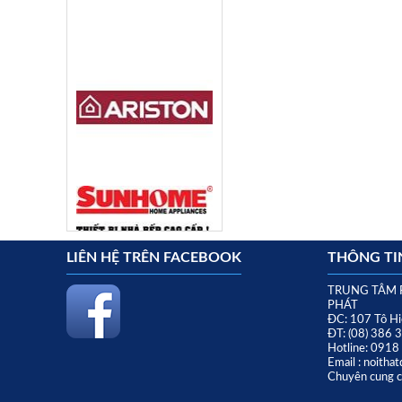
LIÊN HỆ TRÊN FACEBOOK
THÔNG TIN
TRUNG TÂM 
PHÁT
ĐC: 107 Tô Hi
ĐT: (08) 386 
Hotline: 091
Email : noith
Chuyên cung cấ