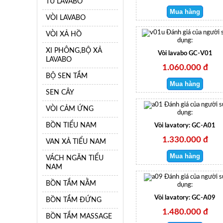
TỦ LAVABO
VÒI LAVABO
Đánh giá của người 
VÒI XẢ HỒ
dụng:
XI PHÔNG,BỘ XẢ
Vòi lavabo GC-V01
LAVABO
1.060.000 đ
BỘ SEN TẮM
SEN CÂY
Đánh giá của người 
VÒI CẢM ỨNG
dụng:
BỒN TIỂU NAM
Vòi lavatory: GC-A01
1.330.000 đ
VAN XẢ TIỂU NAM
VÁCH NGĂN TIỂU
NAM
Đánh giá của người 
BỒN TẮM NẰM
dụng:
Vòi lavatory: GC-A09
BỒN TẮM ĐỨNG
1.480.000 đ
BỒN TẮM MASSAGE