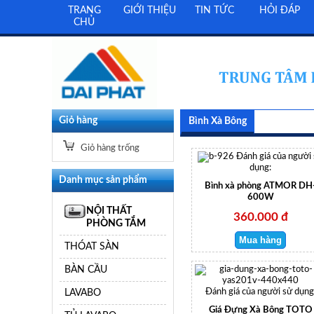
TRANG
GIỚI THIỆU
TIN TỨC
HỎI ĐÁP
CHỦ
Giỏ hàng
Bình Xà Bông
Giỏ hàng trống
Đánh giá của người
dụng:
Danh mục sản phẩm
Bình xà phòng ATMOR DH
600W
NỘI THẤT
360.000 đ
PHÒNG TẮM
THÓAT SÀN
BÀN CẦU
LAVABO
Đánh giá của người sử dụng
Giá Đựng Xà Bông TOTO