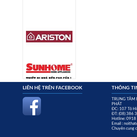
LIÊN HỆ TRÊN FACEBOOK
THÔNG TIN
TRUNG TÂM 
PHÁT
ĐC: 107 Tô Hi
ĐT: (08) 386 
Hotline: 091
Email : noith
Chuyên cung cấ