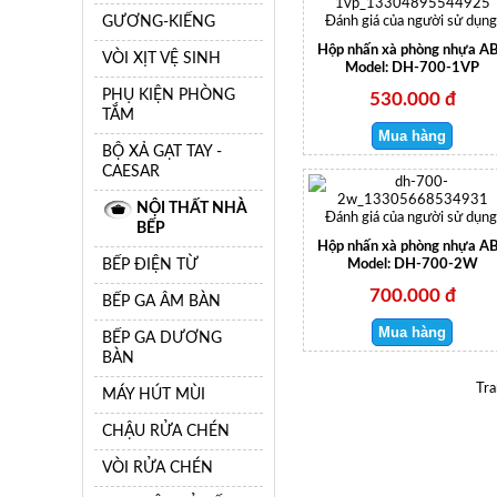
GƯƠNG-KIẾNG
Đánh giá của người sử dụng
Hộp nhấn xà phòng nhựa A
VÒI XỊT VỆ SINH
Model: DH-700-1VP
PHỤ KIỆN PHÒNG
530.000 đ
TẮM
BỘ XẢ GẠT TAY -
CAESAR
NỘI THẤT NHÀ
Đánh giá của người sử dụng
BẾP
Hộp nhấn xà phòng nhựa A
BẾP ĐIỆN TỪ
Model: DH-700-2W
700.000 đ
BẾP GA ÂM BÀN
BẾP GA DƯƠNG
BÀN
Tra
MÁY HÚT MÙI
CHẬU RỬA CHÉN
VÒI RỬA CHÉN