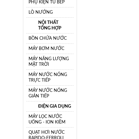
PHỤ KIỆN TỦ BẾP
LÒ NƯỚNG
NỘI THẤT
TỔNG HỢP
BỒN CHỨA NƯỚC
MÁY BƠM NƯỚC
MÁY NĂNG LƯỢNG
MẶT TRỜI
MÁY NƯỚC NÓNG
TRỰC TIẾP
MÁY NƯỚC NÓNG
GIÁN TIẾP
ĐIỆN GIA DỤNG
MÁY LỌC NƯỚC
UỐNG - ION KIỀM
QUẠT HƠI NƯỚC
RAPIDO-FERROLI