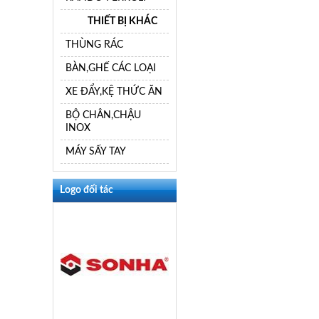
THIẾT BỊ KHÁC
THÙNG RÁC
BÀN,GHẾ CÁC LOẠI
XE ĐẨY,KỆ THỨC ĂN
BỘ CHÂN,CHẬU
INOX
MÁY SẤY TAY
Logo đối tác