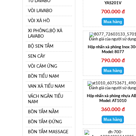
TỦ LAVABO
YAS201V
VÒI LAVABO
700.000 đ
VÒI XẢ HỒ
XI PHÔNG,BỘ XẢ
LAVABO
Đánh giá của người sử dụng
BỘ SEN TẮM
Hộp nhấn xà phòng Inox 30
Model: 8077
SEN CÂY
790.000 đ
VÒI CẢM ỨNG
BỒN TIỂU NAM
VAN XẢ TIỂU NAM
Đánh giá của người sử dụng
VÁCH NGĂN TIỂU
Hộp nhấn xà phòng nhựa A
Model: AT1010
NAM
360.000 đ
BỒN TẮM NẰM
BỒN TẮM ĐỨNG
BỒN TẮM MASSAGE