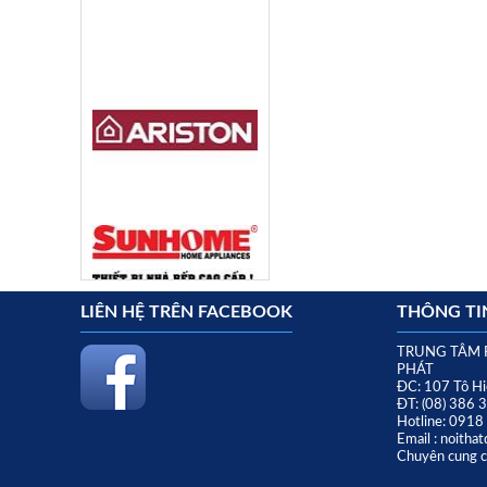
LIÊN HỆ TRÊN FACEBOOK
THÔNG TIN
TRUNG TÂM 
PHÁT
ĐC: 107 Tô Hi
ĐT: (08) 386 
Hotline: 091
Email : noith
Chuyên cung cấ