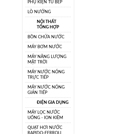
PHỤ KIỆN TỦ BẾP
LÒ NƯỚNG
NỘI THẤT
TỔNG HỢP
BỒN CHỨA NƯỚC
MÁY BƠM NƯỚC
MÁY NĂNG LƯỢNG
MẶT TRỜI
MÁY NƯỚC NÓNG
TRỰC TIẾP
MÁY NƯỚC NÓNG
GIÁN TIẾP
ĐIỆN GIA DỤNG
MÁY LỌC NƯỚC
UỐNG - ION KIỀM
QUẠT HƠI NƯỚC
RAPIDO-FERROLI