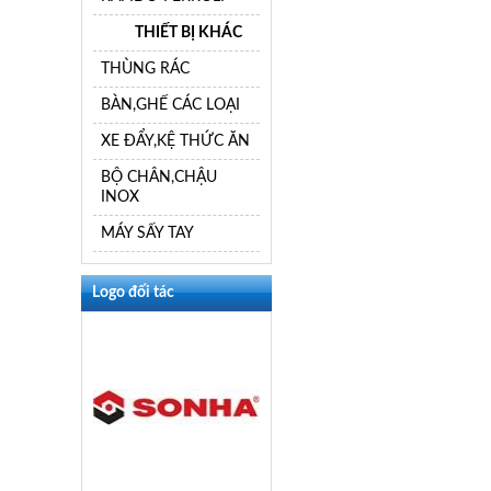
THIẾT BỊ KHÁC
THÙNG RÁC
BÀN,GHẾ CÁC LOẠI
XE ĐẨY,KỆ THỨC ĂN
BỘ CHÂN,CHẬU
INOX
MÁY SẤY TAY
Logo đối tác