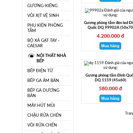
GƯƠNG-KIẾNG
Đánh giá của ngư
VÒI XỊT VỆ SINH
sử dụng:
Gương phòng tắm đèn led Đì
PHỤ KIỆN PHÒNG
Quốc DQ 99902A (50x7
TẮM
4.200.000 đ
BỘ XẢ GẠT TAY -
CAESAR
NỘI THẤT NHÀ
BẾP
Đánh giá của ng
sử dụng:
BẾP ĐIỆN TỪ
Gương phòng tắm Đình Qu
BẾP GA ÂM BÀN
DQ 1159 (45x60)
580.000 đ
BẾP GA DƯƠNG
BÀN
MÁY HÚT MÙI
Tran
CHẬU RỬA CHÉN
VÒI RỬA CHÉN