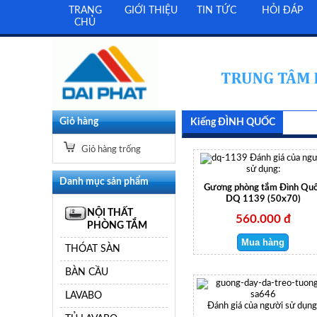
TRANG
GIỚI THIỆU
TIN TỨC
HỎI ĐÁP
CHỦ
Giỏ hàng
Kiếng ĐÌNH QUỐC
Giỏ hàng trống
Đánh giá của ng
sử dụng:
Danh mục sản phẩm
Gương phòng tắm Đình Qu
DQ 1139 (50x70)
NỘI THẤT
560.000 đ
PHÒNG TẮM
THÓAT SÀN
BÀN CẦU
LAVABO
Đánh giá của người sử dụng