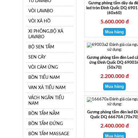
TỦ LAVABO
Gương phòng tắm dây da đ
led tròn Đình Quốc DQ 690
VÒI LAVABO
(60x60)
VÒI XẢ HỒ
5.600.000 đ
XI PHÔNG,BỘ XẢ
LAVABO
Đánh giá của ng
BỘ SEN TẮM
sử dụng:
SEN CÂY
Gương phòng tắm đèn Led c
ứng Đình Quốc DQ 69003
VÒI CẢM ỨNG
(50x70)
2.200.000 đ
BỒN TIỂU NAM
VAN XẢ TIỂU NAM
VÁCH NGĂN TIỂU
Đánh giá của ng
NAM
sử dụng:
Gương phòng tắm đèn led Đì
BỒN TẮM NẰM
Quốc DQ 66670A (70x70
BỒN TẮM ĐỨNG
2.400.000 đ
BỒN TẮM MASSAGE