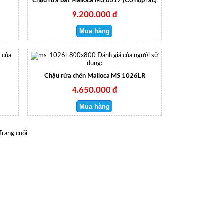
Chậu rửa bát Malloca MS 8817 (Có hộp rác)
9.200.000 đ
 của
Đánh giá của người sử
dụng:
Chậu rửa chén Malloca MS 1026LR
4.650.000 đ
Trang cuối