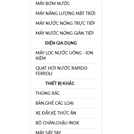
MÁY BƠM NƯỚC
MÁY NĂNG LƯỢNG MẶT TRỜI
MÁY NƯỚC NÓNG TRỰC TIẾP
MÁY NƯỚC NÓNG GIÁN TIẾP
ĐIỆN GIA DỤNG
MÁY LỌC NƯỚC UỐNG - ION
KIỀM
QUẠT HƠI NƯỚC RAPIDO-
FERROLI
THIẾT BỊ KHÁC
THÙNG RÁC
BÀN,GHẾ CÁC LOẠI
XE ĐẨY,KỆ THỨC ĂN
BỘ CHÂN,CHẬU INOX
MÁY SẤY TAY