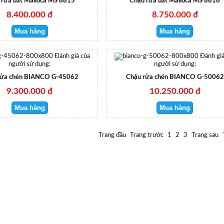
 rửa bát Malloca MS 8815
Chậu rửa bát Malloca MS 8816
8.400.000 đ
8.750.000 đ
Đánh giá của
Đánh giá
người sử dụng:
người sử dụng:
rửa chén BIANCO G-45062
Chậu rửa chén BIANCO G-50062
9.300.000 đ
10.250.000 đ
Trang đầu
Trang trước
1
2
3
Trang sau