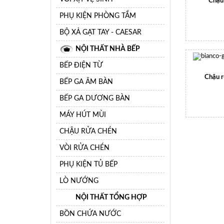
Chậu
PHỤ KIỆN PHÒNG TẮM
BỘ XẢ GẠT TAY - CAESAR
NỘI THẤT NHÀ BẾP
BẾP ĐIỆN TỪ
Chậu 
BẾP GA ÂM BÀN
BẾP GA DƯƠNG BÀN
MÁY HÚT MÙI
CHẬU RỬA CHÉN
VÒI RỬA CHÉN
PHỤ KIỆN TỦ BẾP
LÒ NƯỚNG
NỘI THẤT TỔNG HỢP
BỒN CHỨA NƯỚC