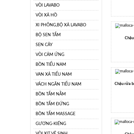
VÒI LAVABO
VÒI XẢ HỒ
XI PHÔNG,BỘ XẢ LAVABO
BỘ SEN TẮM
Chậu
SEN CÂY
VÒI CẢM ỨNG
BỒN TIỂU NAM
VAN XẢ TIỂU NAM
VÁCH NGĂN TIỂU NAM
Chậu rửa b
BỒN TẮM NẰM
BỒN TẮM ĐỨNG
BỒN TẮM MASSAGE
GƯƠNG-KIẾNG
VÒI XỊT VỆ SINH