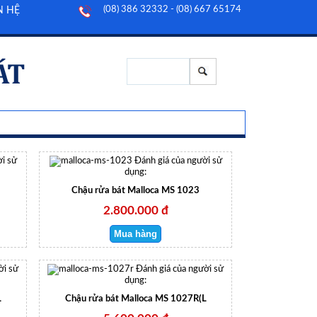
(08) 386 32332 - (08) 667 65174
N HỆ
i sử
Đánh giá của người sử
dụng:
Chậu rửa bát Malloca MS 1023
2.800.000 đ
ời sử
Đánh giá của người sử
dụng:
L
Chậu rửa bát Malloca MS 1027R(L