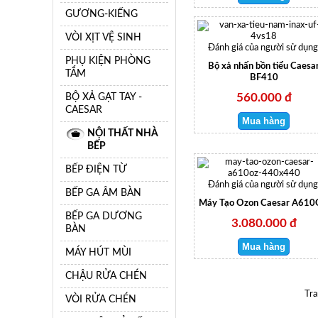
GƯƠNG-KIẾNG
VÒI XỊT VỆ SINH
Đánh giá của người sử dụng
PHỤ KIỆN PHÒNG
Bộ xả nhấn bồn tiểu Caesa
TẮM
BF410
BỘ XẢ GẠT TAY -
560.000 đ
CAESAR
NỘI THẤT NHÀ
BẾP
BẾP ĐIỆN TỪ
Đánh giá của người sử dụng
BẾP GA ÂM BÀN
Máy Tạo Ozon Caesar A61
BẾP GA DƯƠNG
3.080.000 đ
BÀN
MÁY HÚT MÙI
CHẬU RỬA CHÉN
Tra
VÒI RỬA CHÉN