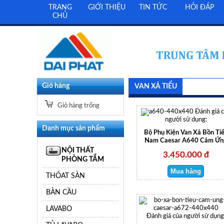
TRANG
GIỚI THIỆU
TIN TỨC
HỎI ĐÁP
CHỦ
Giỏ hàng
VAN XẢ TIỂU
Giỏ hàng trống
Đánh giá 
người sử dụng:
Danh mục sản phẩm
Bộ Phụ Kiện Van Xả Bồn Ti
Nam Caesar A640 Cảm Ứn
NỘI THẤT
3.450.000 đ
PHÒNG TẮM
THÓAT SÀN
BÀN CẦU
LAVABO
Đánh giá của người sử dụng