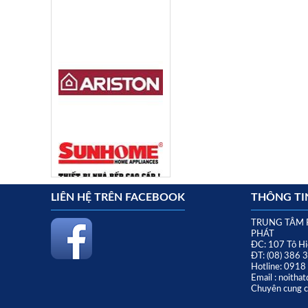
LIÊN HỆ TRÊN FACEBOOK
THÔNG TIN
TRUNG TÂM 
PHÁT
ĐC: 107 Tô Hi
ĐT: (08) 386 
Hotline: 091
Email : noith
Chuyên cung cấ