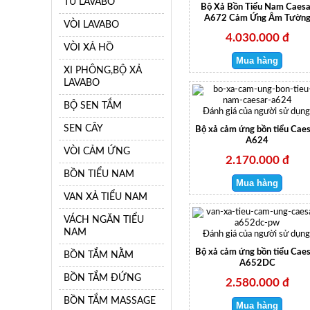
TỦ LAVABO
Bộ Xả Bồn Tiểu Nam Caesa
A672 Cảm Ứng Âm Tườn
VÒI LAVABO
4.030.000 đ
VÒI XẢ HỒ
XI PHÔNG,BỘ XẢ
LAVABO
BỘ SEN TẮM
Đánh giá của người sử dụng
SEN CÂY
Bộ xả cảm ứng bồn tiểu Cae
A624
VÒI CẢM ỨNG
2.170.000 đ
BỒN TIỂU NAM
VAN XẢ TIỂU NAM
VÁCH NGĂN TIỂU
NAM
Đánh giá của người sử dụng
Bộ xả cảm ứng bồn tiểu Cae
BỒN TẮM NẰM
A652DC
BỒN TẮM ĐỨNG
2.580.000 đ
BỒN TẮM MASSAGE