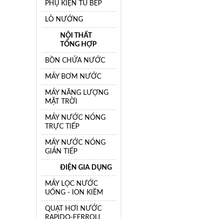
PHỤ KIỆN TỦ BẾP
LÒ NƯỚNG
NỘI THẤT
TỔNG HỢP
BỒN CHỨA NƯỚC
MÁY BƠM NƯỚC
MÁY NĂNG LƯỢNG
MẶT TRỜI
MÁY NƯỚC NÓNG
TRỰC TIẾP
MÁY NƯỚC NÓNG
GIÁN TIẾP
ĐIỆN GIA DỤNG
MÁY LỌC NƯỚC
UỐNG - ION KIỀM
QUẠT HƠI NƯỚC
RAPIDO-FERROLI