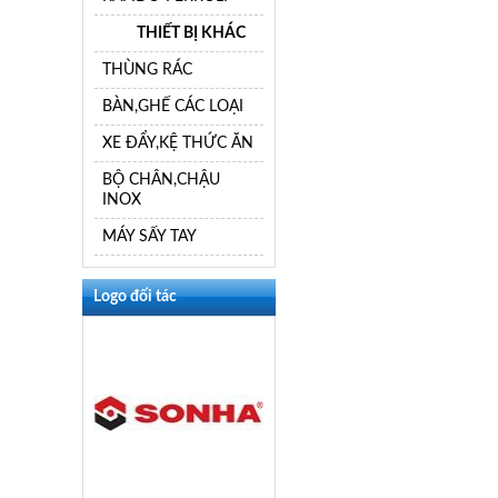
THIẾT BỊ KHÁC
THÙNG RÁC
BÀN,GHẾ CÁC LOẠI
XE ĐẨY,KỆ THỨC ĂN
BỘ CHÂN,CHẬU
INOX
MÁY SẤY TAY
Logo đối tác