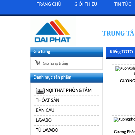
TRANG CHỦ
GIỚI THIỆU
TIN TỨC
Giỏ hàng
Kiếng TOTO
Giỏ hàng trống
Danh mục sản phẩm
GƯƠNG
NỘI THẤT PHÒNG TẮM
THÓAT SÀN
BÀN CẦU
LAVABO
TỦ LAVABO
Gương Phò