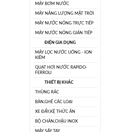
MÁY BƠM NƯỚC
MÁY NĂNG LƯỢNG MẶT TRỜI
MÁY NƯỚC NÓNG TRỰC TIẾP
MÁY NƯỚC NÓNG GIÁN TIẾP
ĐIỆN GIA DỤNG
MÁY LỌC NƯỚC UỐNG - ION
KIỀM
QUẠT HƠI NƯỚC RAPIDO-
FERROLI
THIẾT BỊ KHÁC
THÙNG RÁC
BÀN,GHẾ CÁC LOẠI
XE ĐẨY,KỆ THỨC ĂN
BỘ CHÂN,CHẬU INOX
MÁY SẤY TAY