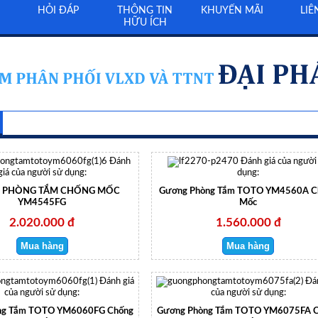
HỎI ĐÁP
THÔNG TIN
KHUYẾN MÃI
LIÊ
HỮU ÍCH
Đánh
Đánh giá của người
giá của người sử dụng:
dụng:
 PHÒNG TẮM CHỐNG MỐC
Gương Phòng Tắm TOTO YM4560A C
YM4545FG
Mốc
2.020.000 đ
1.560.000 đ
Đánh giá
Đá
của người sử dụng:
của người sử dụng:
ng Tắm TOTO YM6060FG Chống
Gương Phòng Tắm TOTO YM6075FA 