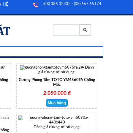
(08) 386 32332 - (08) 667 65174
N HỆ
 sử
Đánh
giá của người sử dụng:
hống
Gương Phòng Tắm TOTO YM4560FA Chống
Mốc
2.050.000 đ
nh giá
Đánh giá của người sử dụng:
Chống