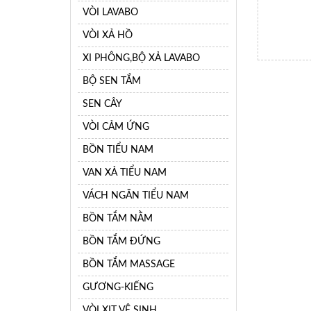
VÒI LAVABO
VÒI XẢ HỒ
XI PHÔNG,BỘ XẢ LAVABO
BỘ SEN TẮM
SEN CÂY
VÒI CẢM ỨNG
BỒN TIỂU NAM
VAN XẢ TIỂU NAM
VÁCH NGĂN TIỂU NAM
BỒN TẮM NẰM
BỒN TẮM ĐỨNG
BỒN TẮM MASSAGE
GƯƠNG-KIẾNG
VÒI XỊT VỆ SINH