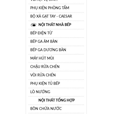
PHỤ KIỆN PHÒNG TẮM
BỘ XẢ GẠT TAY - CAESAR
NỘI THẤT NHÀ BẾP
BẾP ĐIỆN TỪ
BẾP GA ÂM BÀN
BẾP GA DƯƠNG BÀN
MÁY HÚT MÙI
CHẬU RỬA CHÉN
VÒI RỬA CHÉN
PHỤ KIỆN TỦ BẾP
LÒ NƯỚNG
NỘI THẤT TỔNG HỢP
BỒN CHỨA NƯỚC