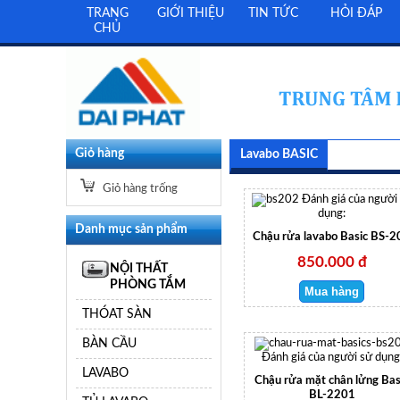
TRANG
GIỚI THIỆU
TIN TỨC
HỎI ĐÁP
CHỦ
Giỏ hàng
Lavabo BASIC
Giỏ hàng trống
Đánh giá của người
dụng:
Danh mục sản phẩm
Chậu rửa lavabo Basic BS-2
850.000 đ
NỘI THẤT
PHÒNG TẮM
THÓAT SÀN
BÀN CẦU
Đánh giá của người sử dụng
LAVABO
Chậu rửa mặt chân lửng Bas
BL-2201