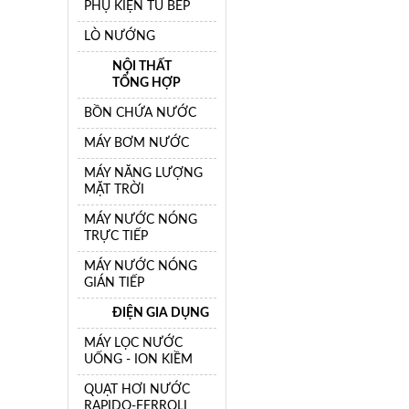
PHỤ KIỆN TỦ BẾP
LÒ NƯỚNG
NỘI THẤT
TỔNG HỢP
BỒN CHỨA NƯỚC
MÁY BƠM NƯỚC
MÁY NĂNG LƯỢNG
MẶT TRỜI
MÁY NƯỚC NÓNG
TRỰC TIẾP
MÁY NƯỚC NÓNG
GIÁN TIẾP
ĐIỆN GIA DỤNG
MÁY LỌC NƯỚC
UỐNG - ION KIỀM
QUẠT HƠI NƯỚC
RAPIDO-FERROLI