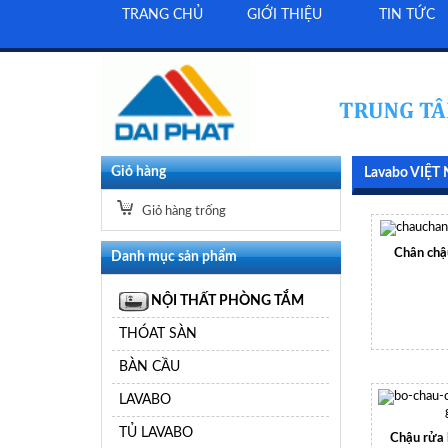
TRANG CHỦ
GIỚI THIỆU
TIN TỨC
Giỏ hàng
Lavabo VIỆT
Giỏ hàng trống
Chân chậu
Danh mục sản phẩm
NỘI THẤT PHÒNG TẮM
THÓAT SÀN
BÀN CẦU
LAVABO
TỦ LAVABO
Chậu rửa 