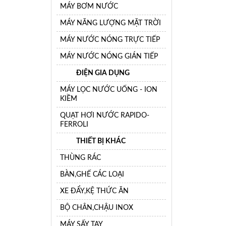
MÁY BƠM NƯỚC
MÁY NĂNG LƯỢNG MẶT TRỜI
MÁY NƯỚC NÓNG TRỰC TIẾP
MÁY NƯỚC NÓNG GIÁN TIẾP
ĐIỆN GIA DỤNG
MÁY LỌC NƯỚC UỐNG - ION
KIỀM
QUẠT HƠI NƯỚC RAPIDO-
FERROLI
THIẾT BỊ KHÁC
THÙNG RÁC
BÀN,GHẾ CÁC LOẠI
XE ĐẨY,KỆ THỨC ĂN
BỘ CHÂN,CHẬU INOX
MÁY SẤY TAY