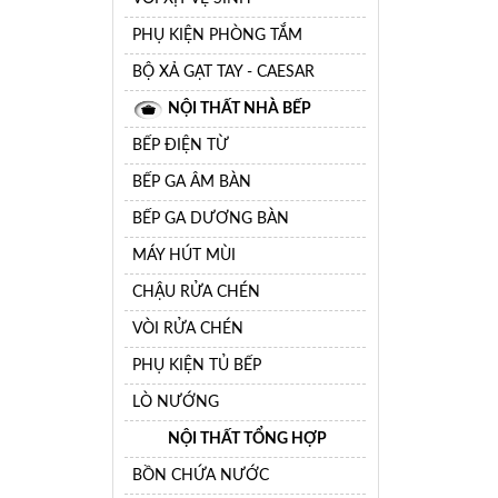
PHỤ KIỆN PHÒNG TẮM
BỘ XẢ GẠT TAY - CAESAR
NỘI THẤT NHÀ BẾP
BẾP ĐIỆN TỪ
BẾP GA ÂM BÀN
BẾP GA DƯƠNG BÀN
MÁY HÚT MÙI
CHẬU RỬA CHÉN
VÒI RỬA CHÉN
PHỤ KIỆN TỦ BẾP
LÒ NƯỚNG
NỘI THẤT TỔNG HỢP
BỒN CHỨA NƯỚC