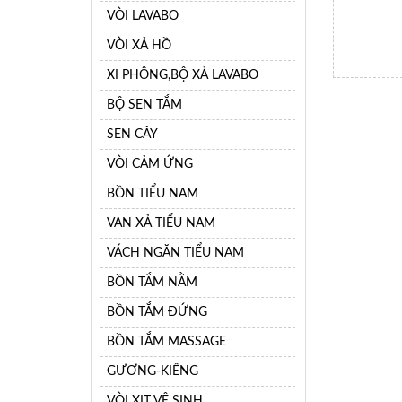
VÒI LAVABO
VÒI XẢ HỒ
XI PHÔNG,BỘ XẢ LAVABO
BỘ SEN TẮM
SEN CÂY
VÒI CẢM ỨNG
BỒN TIỂU NAM
VAN XẢ TIỂU NAM
VÁCH NGĂN TIỂU NAM
BỒN TẮM NẰM
BỒN TẮM ĐỨNG
BỒN TẮM MASSAGE
GƯƠNG-KIẾNG
VÒI XỊT VỆ SINH