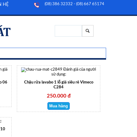
(08) 386 32332 - (08) 667 65174
N HỆ
 giá
Đánh giá của người
sử dụng:
o 06
Chậu rửa lavabo 1 lỗ giá siêu rẻ Vimeco
C284
250.000 đ
:
T10