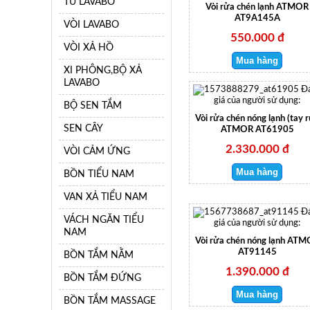
TỦ LAVABO
Vòi rửa chén lạnh ATMOR
AT9A145A
VÒI LAVABO
550.000 đ
VÒI XẢ HỒ
XI PHÔNG,BỘ XẢ
LAVABO
Đ
giá của người sử dụng:
BỘ SEN TẮM
Vòi rửa chén nóng lạnh (tay r
SEN CÂY
ATMOR AT61905
2.330.000 đ
VÒI CẢM ỨNG
BỒN TIỂU NAM
VAN XẢ TIỂU NAM
Đ
VÁCH NGĂN TIỂU
giá của người sử dụng:
NAM
Vòi rửa chén nóng lạnh AT
AT91145
BỒN TẮM NẰM
1.390.000 đ
BỒN TẮM ĐỨNG
BỒN TẮM MASSAGE