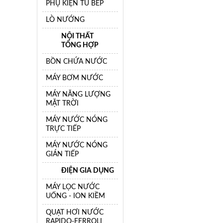
PHỤ KIỆN TỦ BẾP
LÒ NƯỚNG
NỘI THẤT
TỔNG HỢP
BỒN CHỨA NƯỚC
MÁY BƠM NƯỚC
MÁY NĂNG LƯỢNG
MẶT TRỜI
MÁY NƯỚC NÓNG
TRỰC TIẾP
MÁY NƯỚC NÓNG
GIÁN TIẾP
ĐIỆN GIA DỤNG
MÁY LỌC NƯỚC
UỐNG - ION KIỀM
QUẠT HƠI NƯỚC
RAPIDO-FERROLI