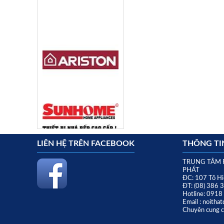
LIÊN HỆ TRÊN FACEBOOK
THÔNG TIN
TRUNG TÂM 
PHÁT
ĐC: 107 Tô Hi
ĐT: (08) 386 
Hotline: 091
Email : noith
Chuyên cung cấ