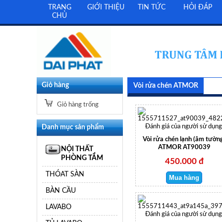
TRANG
GIỚI THIỆU
TIN TỨC
HỎI ĐÁP
CHỦ
Giỏ hàng
Vòi rửa chén ATMOR
Giỏ hàng trống
Danh mục sản phẩm
Đánh giá của người sử dụng
Vòi rửa chén lạnh (âm tườn
ATMOR AT90039
NỘI THẤT
PHÒNG TẮM
450.000 đ
THÓAT SÀN
BÀN CẦU
LAVABO
Đánh giá của người sử dụng