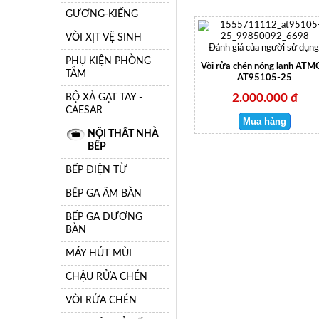
GƯƠNG-KIẾNG
VÒI XỊT VỆ SINH
Đánh giá của người sử dụng
PHỤ KIỆN PHÒNG
Vòi rửa chén nóng lạnh AT
TẮM
AT95105-25
BỘ XẢ GẠT TAY -
2.000.000 đ
CAESAR
NỘI THẤT NHÀ
BẾP
BẾP ĐIỆN TỪ
BẾP GA ÂM BÀN
BẾP GA DƯƠNG
BÀN
MÁY HÚT MÙI
CHẬU RỬA CHÉN
VÒI RỬA CHÉN