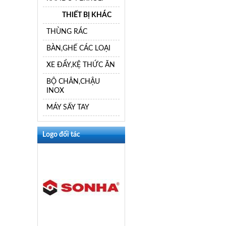
THIẾT BỊ KHÁC
THÙNG RÁC
BÀN,GHẾ CÁC LOẠI
XE ĐẨY,KỆ THỨC ĂN
BỘ CHÂN,CHẬU
INOX
MÁY SẤY TAY
Logo đối tác